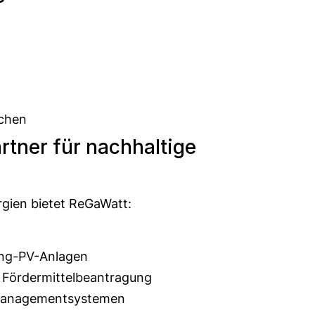
ächen
rtner für nachhaltige
rgien bietet ReGaWatt:
ing-PV-Anlagen
 Fördermittelbeantragung
iemanagementsystemen