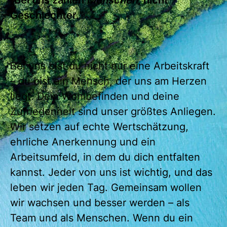
„Bei uns zählen
Menschen
, nicht
Geschlechter.“
Bei uns bist du nicht nur eine Arbeitskraft
– du bist ein Mensch, der uns am Herzen
liegt. Dein Wohlbefinden und deine
Zufriedenheit sind unser größtes Anliegen.
Wir setzen auf echte Wertschätzung,
ehrliche Anerkennung und ein
Arbeitsumfeld, in dem du dich entfalten
kannst. Jeder von uns ist wichtig, und das
leben wir jeden Tag. Gemeinsam wollen
wir wachsen und besser werden – als
Team und als Menschen. Wenn du ein